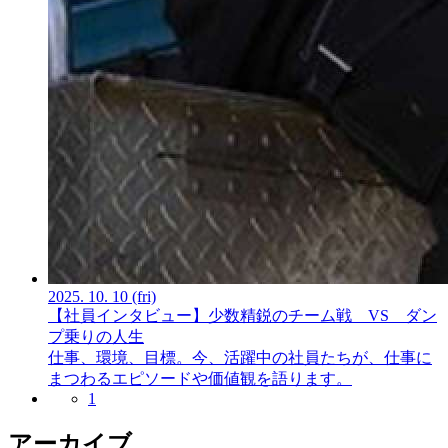
2025.
10.
10
(fri)
【社員インタビュー】少数精鋭のチーム戦
VS
ダン
プ乗りの人生
仕事、環境、目標。今、活躍中の社員たちが、仕事に
まつわるエピソードや価値観を語ります。
1
アーカイブ