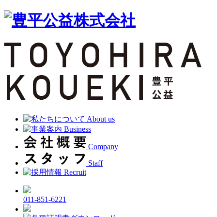
About us
Business
Company
Staff
Recruit
011-851-6221