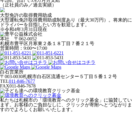
年2回、合計で3.4カ月分支給
（正社員のみ／過去実績）
大型免許の取得費用助成
大型運転免許取得費用助成制度あり（最大30万円）。将来的に
ドライバーを目指したい方を歓迎します。
※令和4年3月31日現在
本社 〒062-0052
札幌市豊平区月寒東２条１８丁目７番２１号
営業時間：9:00〜17:00
白石営業所
〒003-0030札幌市白石区流通センター５丁目５番１２号
TEL
011-846-7677
FAX
011-846-7678
私たちは札幌市の「環境教育へのクリック募金」に協賛してい
ます。お客様のご負担なしに、クリックが寄附へとつながりま
すのでよろしくお願いいたします。