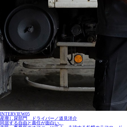
INTERVIEW
05
産廃し尿部門
ドライバー
／
道見洋介
同居する自由と責任が面白い。