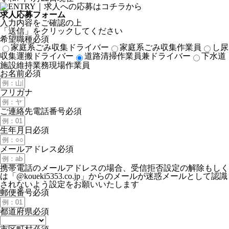
求人応募フォーム
入力内容をご確認の上
「送信」をクリックしてください
希望職種
必須
家庭系ごみ収集ドライバー
家庭系ごみ収集作業員
し尿
収集運搬ドライバー
道路清掃作業員兼ドライバー
下水道
施設維持業務現場作業員
お名前
必須
フリガナ
ご連絡先電話番号
必須
生年月日
必須
メールアドレス
必須
携帯電話のメールアドレスの場合、受信拒否設定の解除もしく
は「@koueki5353.co.jp」からのメールが迷惑メールとして認識
されないよう設定をお願いいたします
郵便番号
必須
都道府県
必須