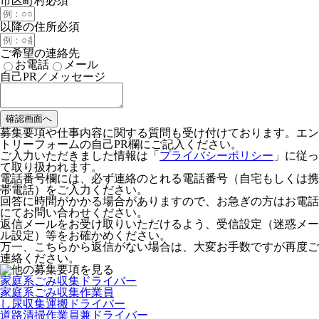
市区町村
必須
以降の住所
必須
ご希望の連絡先
お電話
メール
自己PR／メッセージ
募集要項や仕事内容に関する質問も受け付けております。エン
トリーフォームの自己PR欄にご記入ください。
ご入力いただきました情報は「
プライバシーポリシー
」に従っ
て取り扱われます。
電話番号欄には、必ず連絡のとれる電話番号（自宅もしくは携
帯電話）をご入力ください。
回答に時間がかかる場合がありますので、お急ぎの方はお電話
にてお問い合わせください。
返信メールをお受け取りいただけるよう、受信設定（迷惑メー
ル設定）等をお確かめください。
万一、こちらから返信がない場合は、大変お手数ですが再度ご
連絡ください。
家庭系ごみ収集ドライバー
家庭系ごみ収集作業員
し尿収集運搬ドライバー
道路清掃作業員兼ドライバー