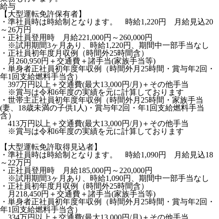
給与
【大型運転免許保有者】
・準社員時は時給制となります。 時給1,220円 月給見込20
～26万円
・正社員登用時 月給221,000円～260,000円
※試用期間3ヶ月あり、時給1,220円、期間中一部手当なし
・正社員初年度月収例（時間外25時間含）
月260,950円＋交通費＋諸手当(家族手当等)
・単身者正社員初年度年収例（時間外月25時間・賞与年2回・
年1回支給燃料手当含）
397万円以上＋交通費(最大13,000円/月)＋その他手当
※賞与は令和6年度の実績を元に計算しております
・世帯主正社員初年度年収例（時間外月25時間・家族手当
(妻、18歳未満の子供1人)・賞与年2回・年1回支給燃料手当
含）
413万円以上＋交通費(最大13,000円/月)＋その他手当
※賞与は令和6年度の実績を元に計算しております
【大型運転免許取得見込者】
・準社員時は時給制となります。 時給1,090円 月給見込18
～22万円
・正社員登用時 月給185,000円～220,000円
※試用期間3ヶ月あり、時給1,090円、期間中一部手当なし
・正社員初年度月収例（時間外25時間含）
月218,450円＋交通費＋諸手当(家族手当等)
・単身者正社員初年度年収例（時間外月25時間・賞与年2回・
年1回支給燃料手当含）
334万円以上＋交通費(最大13,000円/月)＋その他手当