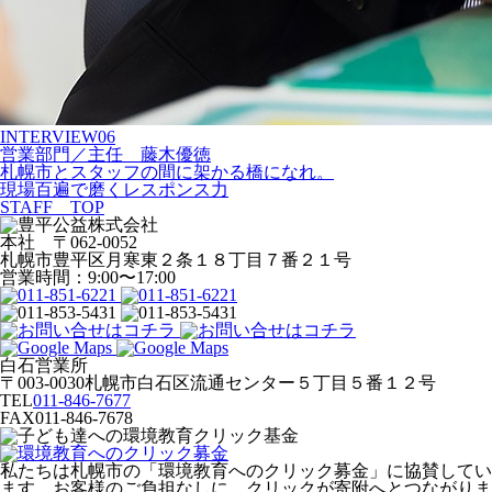
INTERVIEW
06
営業部門
／
主任
藤木優徳
札幌市とスタッフの間に架かる橋になれ。
現場百遍で磨くレスポンス力
STAFF TOP
本社 〒062-0052
札幌市豊平区月寒東２条１８丁目７番２１号
営業時間：9:00〜17:00
白石営業所
〒003-0030札幌市白石区流通センター５丁目５番１２号
TEL
011-846-7677
FAX
011-846-7678
私たちは札幌市の「環境教育へのクリック募金」に協賛してい
ます。お客様のご負担なしに、クリックが寄附へとつながりま