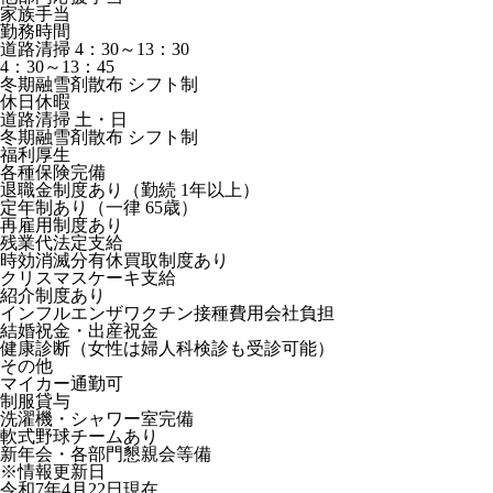
家族手当
勤務時間
道路清掃 4：30～13：30
4：30～13：45
冬期融雪剤散布 シフト制
休日休暇
道路清掃 土・日
冬期融雪剤散布 シフト制
福利厚生
各種保険完備
退職金制度あり（勤続 1年以上）
定年制あり（一律 65歳）
再雇用制度あり
残業代法定支給
時効消滅分有休買取制度あり
クリスマスケーキ支給
紹介制度あり
インフルエンザワクチン接種費用会社負担
結婚祝金・出産祝金
健康診断（女性は婦人科検診も受診可能）
その他
マイカー通勤可
制服貸与
洗濯機・シャワー室完備
軟式野球チームあり
新年会・各部門懇親会等備
※情報更新日
令和7年4月22日現在