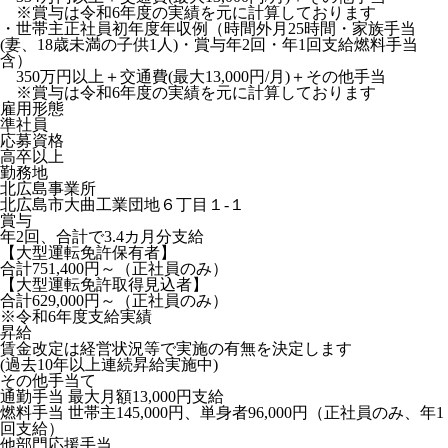
※賞与は令和6年度の実績を元に計算しております
・世帯主正社員初年度年収例（時間外月25時間・家族手当
(妻、18歳未満の子供1人)・賞与年2回・年1回支給燃料手当
含）
350万円以上＋交通費(最大13,000円/月)＋その他手当
※賞与は令和6年度の実績を元に計算しております
雇用形態
準社員
応募資格
高卒以上
勤務地
北広島事業所
北広島市大曲工業団地６丁目１-１
賞与
年2回、合計で3.4カ月分支給
【大型運転免許保有者】
合計751,400円～（正社員のみ）
【大型運転免許取得見込者】
合計629,000円～（正社員のみ）
※令和6年度支給実績
昇給
賃金改定は経営状況等で実施の有無を決定します
(過去10年以上連続昇給実施中)
その他手当て
通勤手当 最大月額13,000円支給
燃料手当 世帯主145,000円、単身者96,000円（正社員のみ、年1
回支給）
他部門応援手当