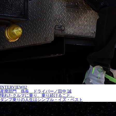
INTERVIEW
02
産廃部門
係長
ドライバー
／
田中
誠
憧れたクルマに乗り、乗り続けること。
ダンプ乗りの人生はシンプル・イズ・ベスト