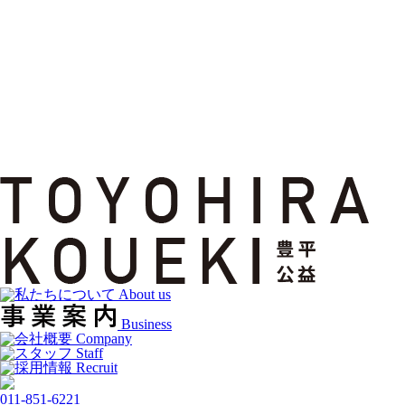
About us
Business
Company
Staff
Recruit
011-851-6221