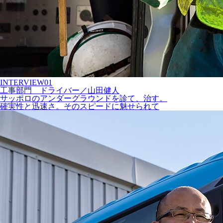
INTERVIEW
01
工事部門
ドライバー
／
山田健人
サッポロのアンダーグラウンドを診て、治す。
確実性と迅速さ。そのスピードに魅せられて