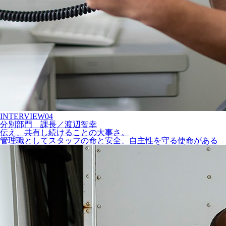
INTERVIEW
04
分別部門
課長
／
渡辺智幸
伝え、共有し続けることの大事さ。
管理職としてスタッフの命と安全、自主性を守る使命がある