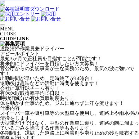
MENU
CLOSE
GUIDELINE
道路清掃作業員兼ドライバー
アピールポイント
最短3か月で正社員を目指すことが可能です！
将来的にドライバーを目指したい方大募集！
官公庁からの委託事業が主な業務のため、景気の波に強いで
す！
出勤時間が早いため、定時終了が14時台！
退勤後は趣味などの活動に時間を使えます！
会社に草野球チーム有り！
有休休暇取得率平均15日以上！
時効消滅分の有休買取制度あり！
体を動かす仕事のため、ジムに通わずに汗を流せます！
仕事内容
スイーパー車や吸引車等の大型車を使用し、道路上や雨水桝の
清掃をします。
大型車だけではなく、中型の作業車に乗り、道路の隅に溜まっ
ているごみを除去する作業等もあります。
冬期間は、凍結した道路上に融雪剤や滑り止めの砂を散布する
業務も行います。