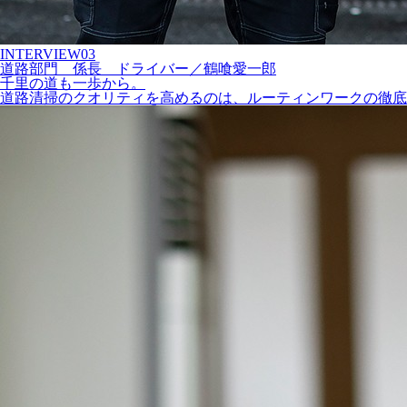
INTERVIEW
03
道路部門
係長
ドライバー
／
鶴喰愛一郎
千里の道も一歩から。
道路清掃のクオリティを高めるのは、ルーティンワークの徹底